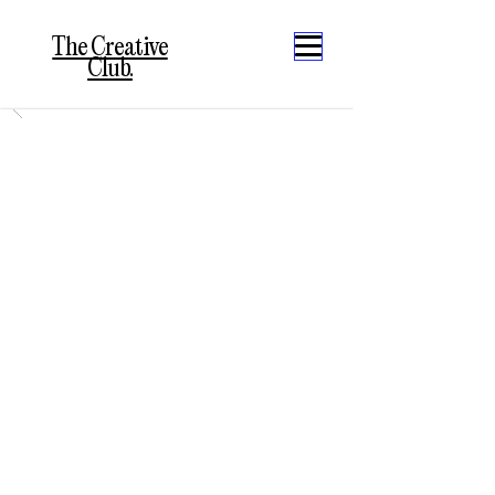
The Creative
Club.
Transformá tus espacios
con arte y estilo propio.