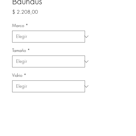
Bauhaus
Precio
$ 2.208,00
Marco
*
Tamaño
*
Vidrio
*
Cantidad
*
Agregar al carrito