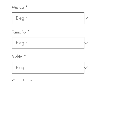
Marco
*
Tamaño
*
Vidrio
*
Cantidad
*
Agregar al carrito
Láminas con marco de madera