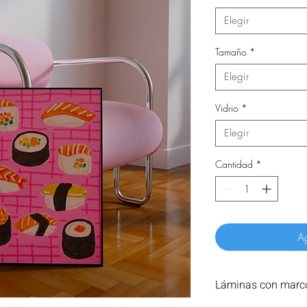
Elegir
Tamaño
*
Elegir
Vidrio
*
Elegir
Cantidad
*
Ag
Láminas con marco