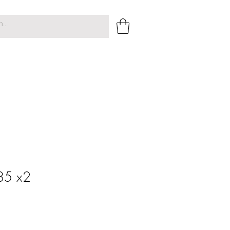
x85 x2
o