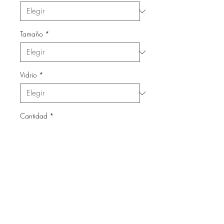
Tamaño
*
Vidrio
*
Cantidad
*
Agregar al carrito
Láminas con marco de madera
y vidrio.