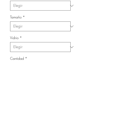
Tamaño
*
Vidrio
*
Cantidad
*
Agregar al carrito
Láminas con marco de madera
y vidrio.