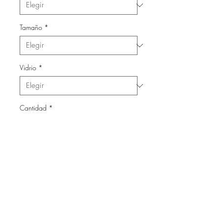
Tamaño
*
Vidrio
*
Cantidad
*
Agregar al carrito
Láminas con marco de madera
y vidrio.