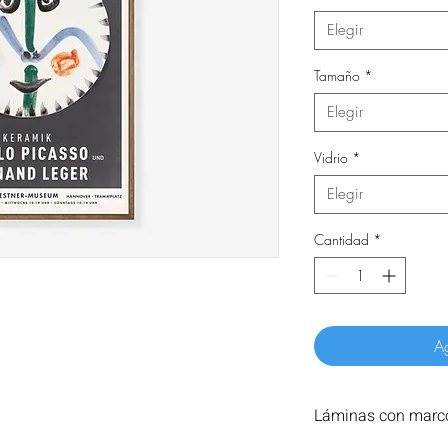
Elegir
Tamaño
*
Elegir
Vidrio
*
Elegir
Cantidad
*
Ag
Láminas con marco