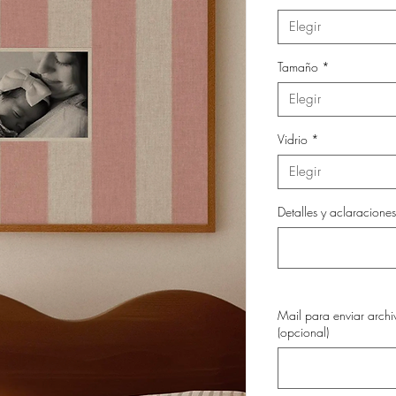
Elegir
Tamaño
*
Elegir
Vidrio
*
Elegir
Detalles y aclaraciones
Mail para enviar arch
(opcional)