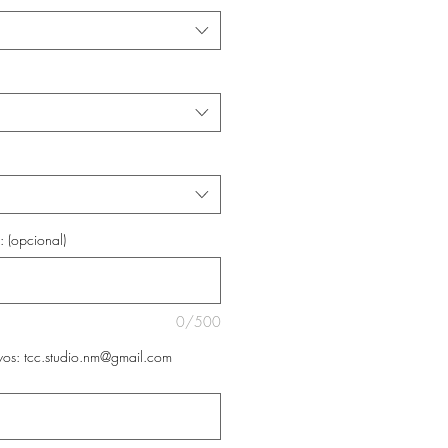
: (opcional)
0/500
ivos: tcc.studio.nm@gmail.com