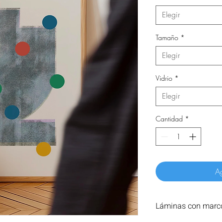
Elegir
Tamaño
*
Elegir
Vidrio
*
Elegir
Cantidad
*
Ag
Láminas con marco