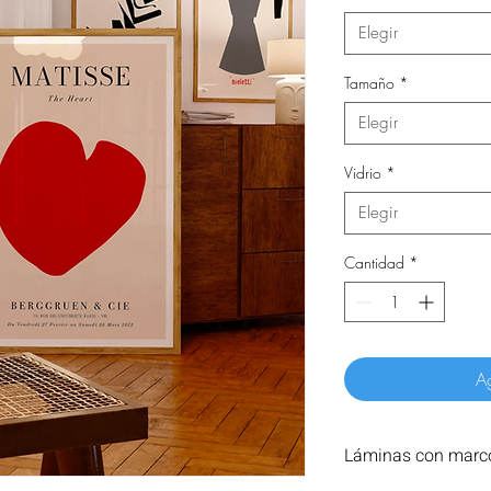
Elegir
Tamaño
*
Elegir
Vidrio
*
Elegir
Cantidad
*
Ag
Láminas con marco