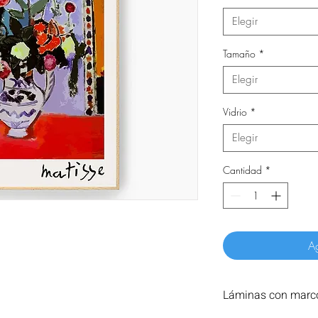
Elegir
Tamaño
*
Elegir
Vidrio
*
Elegir
Cantidad
*
Ag
Láminas con marco