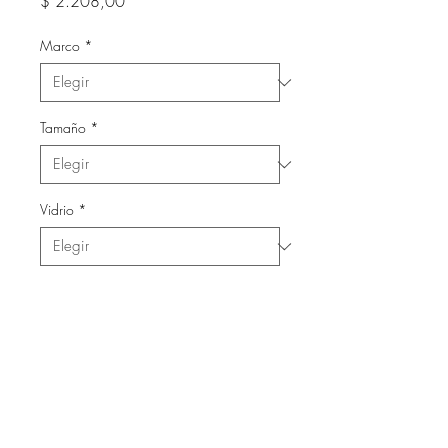
Precio
$ 2.208,00
Marco
*
Tamaño
*
Vidrio
*
Cantidad
*
Agregar al carrito