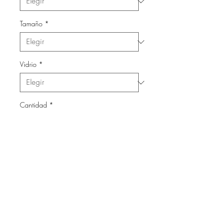
Tamaño
*
Vidrio
*
Cantidad
*
Agregar al carrito
Láminas con marco de madera
y vidrio.