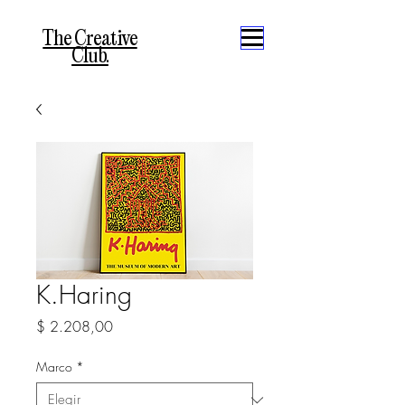
The Creative
Club.
K.Haring
Precio
$ 2.208,00
Marco
*