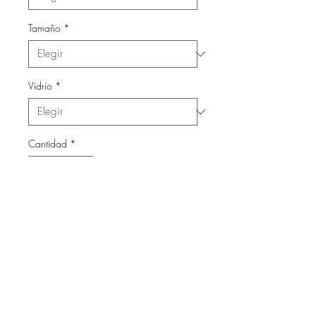
Tamaño
*
Vidrio
*
Cantidad
*
Agregar al carrito
Láminas con marco de madera
y vidrio.