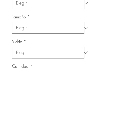
Tamaño
*
Vidrio
*
Cantidad
*
Agregar al carrito
Láminas con marco de madera
y vidrio.