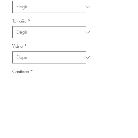
Tamaño
*
Vidrio
*
Cantidad
*
Agregar al carrito
Láminas con marco de madera
y vidrio.