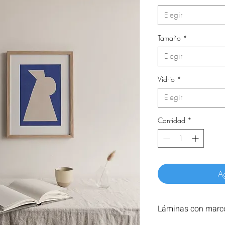
Elegir
Tamaño
*
Elegir
Vidrio
*
Elegir
Cantidad
*
Ag
Láminas con marco