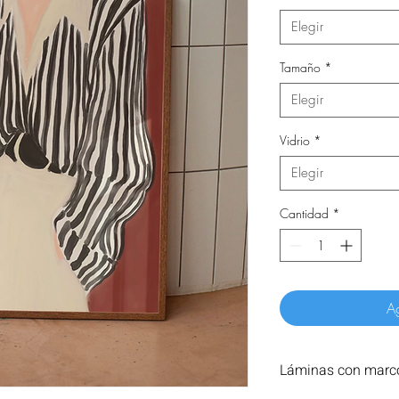
Elegir
Tamaño
*
Elegir
Vidrio
*
Elegir
Cantidad
*
Ag
Láminas con marco