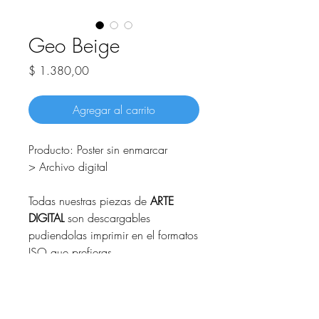
Geo Beige
Precio
$ 1.380,00
Agregar al carrito
Producto: Poster sin enmarcar
> Archivo digital
Todas nuestras piezas de
ARTE
DIGITAL
son descargables
pudiendolas imprimir en el formatos
ISO que prefieras.
Luego de realizar la compra
recibiras un mail con un link para
poder descargar las piezas