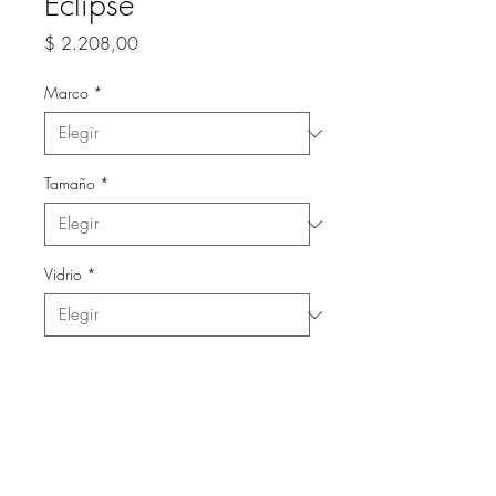
Eclipse
Precio
$ 2.208,00
Marco
*
Tamaño
*
Vidrio
*
Cantidad
*
Agregar al carrito