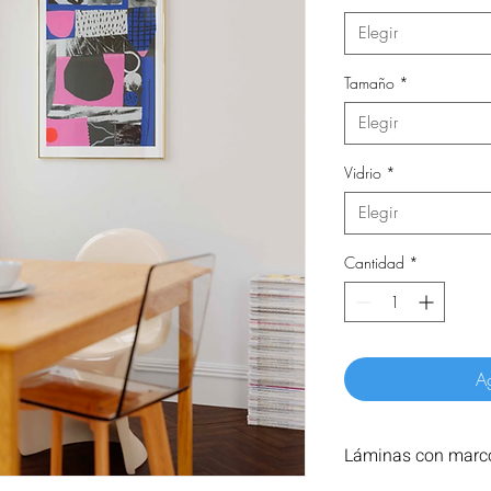
Elegir
Tamaño
*
Elegir
Vidrio
*
Elegir
Cantidad
*
Ag
Láminas con marco