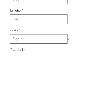
Tamaño
*
Vidrio
*
Cantidad
*
Agregar al carrito
Láminas con marco de madera
y vidrio.