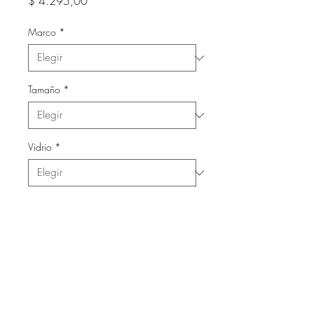
Precio
$ 4.295,00
Marco
*
Tamaño
*
Vidrio
*
Cantidad
*
Agregar al carrito