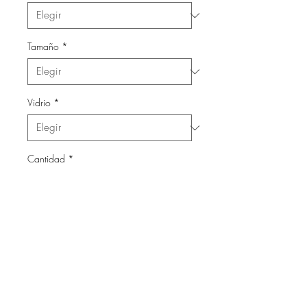
Tamaño
*
Vidrio
*
Cantidad
*
Agregar al carrito
Láminas con marco de madera
y vidrio.