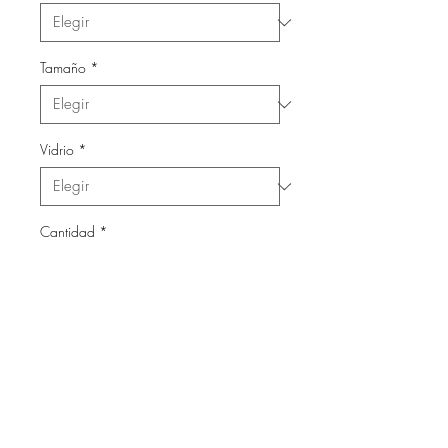
Tamaño
*
Vidrio
*
Cantidad
*
Agregar al carrito
Láminas con marco de madera
y vidrio.