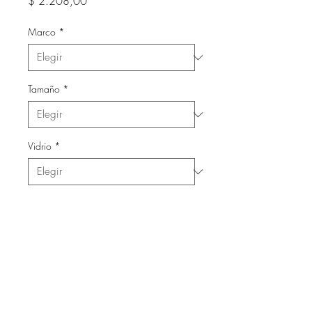
Precio
$ 2.208,00
Marco
*
Tamaño
*
Vidrio
*
Cantidad
*
Agregar al carrito